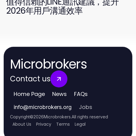
值得信賴的LINE通訊建議，提升
2026年用戶溝通效率
Microbrokers
Contact us
Home Page
News
FAQs
Jobs
info
@
microbrokers.org
Copyright
©
2026
Microbrokers
.
All rights reserved
About Us
Privacy
Terms
Legal