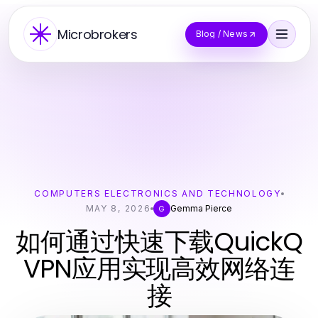
Microbrokers
Blog / News
COMPUTERS ELECTRONICS AND TECHNOLOGY
MAY 8, 2026
Gemma Pierce
G
如何通过快速下载QuickQ
VPN应用实现高效网络连
接